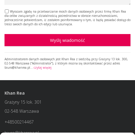
Wyrażam zgodę na przetwarzanie moich danych osobowych przez firmę Khan Rea
dla celów związanych z działalnością pośrednictwa w obrocie nieruchomościami,
jednocześnie potwierdzam, iż zostałem poinformowany o tym, iż będę posiadać dostęp do
treści swoich danych do ich edycji lub usunięcia.
Wyślij wiadomość
Administratorem danych osobowych jest Khan Rea z siedzibą przy Grażyny 13 lok. 300,
02-548 Warszawa (“Administrator”), z którym można się skontaktować przez adres
biuro@khanrea.pl…
czytaj więcej
Khan Rea
Grażyny 15 lok. 301
02-548 Warszawa
+48500214467
biuro@khanrea.pl