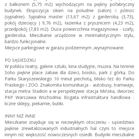
z balkonem (5,75 m2) wychodzącym na piękny pofabryczny
budynek. Ekspozycja okien na południe (salon) i północ
(sypialnie). Sypialnia master (13,67 m2) z garderobą (3,73),
pokój dziecięcy ( 9,76 m2), łazienka z prysznicem (4,23 m2),
przedpokój (7,83 m2). Duża powierzchnia magazynowa - szafy,
garderoba. Mieszkanie urządzone w minimalistycznym stylu,
bardzo funkcjonalne.
Miejsce parkingowe w garażu podziemnym ,wynajmowane.
PO SĄSIEDZKU
W pobliżu teatry, galerie sztuki, kina studyjne, muzea. Na terenie
Soho piękne place zabaw dla dzieci, boisko, park z górką. Do
Parku Skaryszewskiego 10 minut piechotą, blisko też do Parku
Praskiego i ZOO. Znakomita komunikacja - autobusy, tramwaje,
stacja metra Stadion a w perspektywie stacja Mińska, dworzec
PKP Warszawa Wschodnia. Bogata infrastruktura handlowa -
liczne sklepy, piekarnie, butiki.
INNY NIŻ INNE
Mieszkanie znajduje się w niezwykłym otoczeniu - sąsiedztwo
pięknie zrewitalizowanych industrialnych hal czyni to miejsce
innym niż większość nowoczesnych osiedli. Budynki mieszkalne