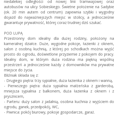
niedalekiej odległości od nowej linii tramwajowej oraz
autobusów na ulicy Sobieskiego. Świetne położenie na Sadybie
(ok. 20 min autem od centrum) zapewnia szybki i wygodny
dojazd do najważniejszych miejsc w stolicy, a jednocześnie
gwarantuje prywatność, której coraz trudniej dziś szukać.
POD LUPĄ
Przestronny dom idealny dla dużej rodziny, położony na
kameralnej działce. Duże, wygodne pokoje, łazienki z oknem,
salon z osobną kuchnią, z której po schodkach można wyjść
prosto do ogrodu, doświetlone przyziemie z pokojem do pracy.
Idealny dom, w którym duża rodzina ma piękną wspólną
przestrzeń a jednocześnie każdy z domowników ma prywatne
miejsce do życia.
Bliźniak składa się z:
- Drugiego piętra: trzy sypialnie, duża łazienka z oknem i wanną,
- Pierwszego piętra: duża sypialnia małżeńska z garderobą,
mniejsza sypialnia z balkonem, duża łazienka z oknem i z
prysznicem,
- Parteru: duży salon z jadalnią, osobna kuchnia z wyjściem do
ogrodu, ganek, przedpokój, WC,
- Piwnica: pokój biurowy, pokoje gospodarcze, garaż.