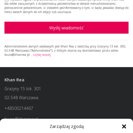
dla celów związanych z działalnością pośrednictwa w obrocie nieruchomościami,
jednocześnie potwierdzam, iż zostałem poinformowany o tym, iż będę posiadać dostęp do
treści swoich danych do ich edycji lub usunięcia.
Wyślij wiadomość
Administratorem danych osobowych jest Khan Rea z siedzibą przy Grażyny 13 lok. 300,
02-548 Warszawa (“Administrator”), z którym można się skontaktować przez adres
biuro@khanrea.pl…
czytaj więcej
Khan Rea
Grażyny 15 lok. 301
02-548 Warszawa
+48500214467
biuro@khanrea.pl
Zarządzaj zgodą