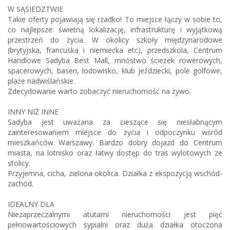
W SĄSIEDZTWIE
Takie oferty pojawiają się rzadko! To miejsce łączy w sobie to,
co najlepsze: świetną lokalizację, infrastrukturę i wyjątkową
przestrzeń do życia. W okolicy szkoły międzynarodowe
(brytyjska, francuska i niemiecka etc), przedszkola, Centrum
Handlowe Sadyba Best Mall, mnóstwo ścieżek rowerowych,
spacerowych, basen, lodowisko, klub jeździecki, pole golfowe,
plaże nadwiślańskie.
Zdecydowanie warto zobaczyć nieruchomość na żywo.
INNY NIŻ INNE
Sadyba jest uważana za cieszące się niesłabnącym
zainteresowaniem miejsce do życia i odpoczynku wśród
mieszkańców Warszawy. Bardzo dobry dojazd do Centrum
miasta, na lotnisko oraz łatwy dostęp do tras wylotowych ze
stolicy.
Przyjemna, cicha, zielona okolica. Działka z ekspozycją wschód-
zachód.
IDEALNY DLA
Niezaprzeczalnymi atutami nieruchomości jest pięć
pełnowartościowych sypialni oraz duża działka otoczona