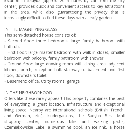
location in Sadyba (approx. 20 minutes by car from the city
center) provides quick and convenient access to key attractions
in the area, while also guaranteeing the privacy that is
increasingly difficult to find these days with a leafy garden.
IN THE MAGNIFYING GLASS
This semi-detached house consists of:
- Second floor: three bedrooms, large family bathroom with
bathtub,
- First floor: large master bedroom with walk-in closet, smaller
bedroom with balcony, family bathroom with shower,
- Ground floor: large drawing room with dining area, adjacent
kitchen, porch, reception hall, stairway to basement and first
floor, downstairs toilet
- Basement: office, utility rooms, garage
IN THE NEIGHBORHOOD
Offers like these rarely appear! This property combines the best
of everything: a great location, infrastructure and exceptional
living space. Nearby are international schools (British, French,
and German, etc.), kindergartens, the Sadyba Best Mall
shopping center, numerous bike and walking paths,
Czerniakowskie Lake, a swimming pool, an ice rink, a horse