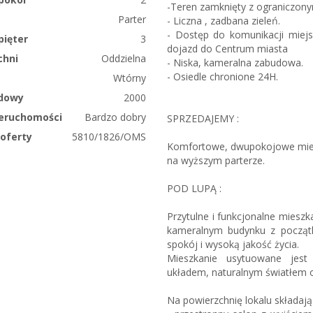
-Teren zamknięty z ograniczon
Parter
- Liczna , zadbana zieleń.
- Dostęp do komunikacji miejsk
pięter
3
dojazd do Centrum miasta
chni
Oddzielna
- Niska, kameralna zabudowa.
- Osiedle chronione 24H.
Wtórny
dowy
2000
ieruchomości
Bardzo dobry
SPRZEDAJEMY :
oferty
5810/1826/OMS
Komfortowe, dwupokojowe mies
na wyższym parterze.
POD LUPĄ :
Przytulne i funkcjonalne miesz
kameralnym budynku z początk
spokój i wysoką jakość życia.
Mieszkanie usytuowane jes
układem, naturalnym światłem 
Na powierzchnię lokalu składają 