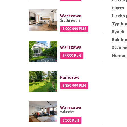
Piętro
Liczba 
Warszawa
Śródmieście
Typ ku
1 990 000 PLN
Rynek
Rok bu
Warszawa
Stan n
Numer 
17 000 PLN
Komorów
2 850 000 PLN
Warszawa
Wilanów
8 500 PLN