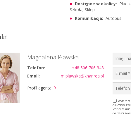
Dostępne w okolicy:
Plac z
Szkoła, Sklep
Komunikacja:
Autobus
akt
Magdalena Pławska
Telefon:
+48 506 706 343
Email:
m.plawska@khanrea.pl
Profil agenta
Wyrażam z
dla celów zw
jednocześnie
do treści swo