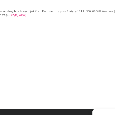
torem danych osobowych jest Khan Rea z siedzibą przy Grażyny 13 lok. 300, 02-548 Warszawa (“
nrea.pl…
czytaj więcej