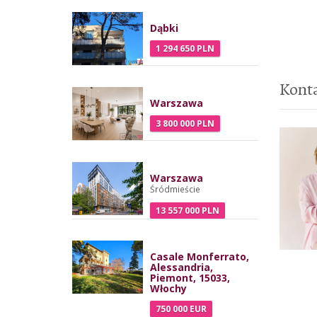
Dąbki
1 294 650 PLN
Kont
Warszawa
3 800 000 PLN
Warszawa
Śródmieście
13 557 000 PLN
Casale Monferrato,
Alessandria,
Piemont, 15033,
Włochy
750 000 EUR