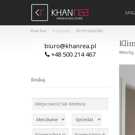
SPR
Khan Rea
Przeglądaj
5810/1826/OMS
Klim
biuro@khanrea.pl
Włochy, 
+48 500 214 467
Szukaj