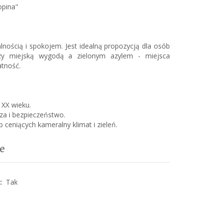
opina"
lnością i spokojem. Jest idealną propozycją dla osób
zy miejską wygodą a zielonym azylem - miejsca
atność.
 XX wieku.
sza i bezpieczeństwo.
 ceniących kameralny klimat i zieleń.
e
:
Tak