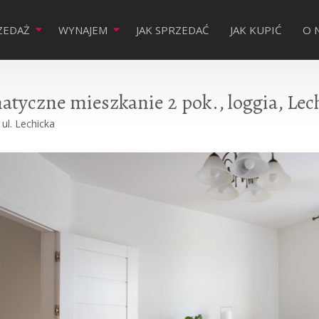
ZEDAŻ
WYNAJEM
JAK SPRZEDAĆ
JAK KUPIĆ
O 
atyczne mieszkanie 2 pok., loggia, Le
ul. Lechicka