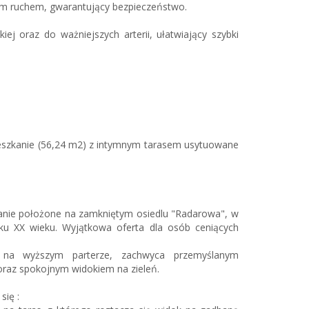
ym ruchem, gwarantujący bezpieczeństwo.
iej oraz do ważniejszych arterii, ułatwiający szybki
zkanie (56,24 m2) z intymnym tarasem usytuowane
kanie położone na zamkniętym osiedlu "Radarowa", w
u XX wieku. Wyjątkowa oferta dla osób ceniących
t na wyższym parterze, zachwyca przemyślanym
oraz spokojnym widokiem na zieleń.
się :