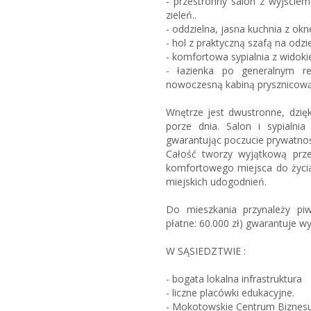
- przestronny salon z wyjściem
zieleń..
- oddzielna, jasna kuchnia z ok
- hol z praktyczną szafą na odzi
- komfortowa sypialnia z widok
- łazienka po generalnym r
nowoczesną kabiną prysznicową
Wnętrze jest dwustronne, dzię
porze dnia. Salon i sypialni
gwarantując poczucie prywatnośc
Całość tworzy wyjątkową przes
komfortowego miejsca do życi
miejskich udogodnień.
Do mieszkania przynależy pi
płatne: 60.000 zł) gwarantuje 
W SĄSIEDZTWIE :
- bogata lokalna infrastruktura
- liczne placówki edukacyjne.
- Mokotowskie Centrum Biznesu