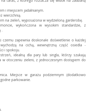
 na taras, z którego roztacza się widok na zadbaną
nem i miejscem jadalnianym.
eż wierzchnią.
iem na zieleń, wyposażona w wydzieloną garderobę.
emoncie, wykończona w wysokim standardzie, z
 .
ki czemu zapewnia doskonałe doświetlenie o każdej
a wychodzą na cichą, wewnętrzną część osiedla -
i i spokoju.
trzeń, idealną dla pary lub singla, którzy szukają
a w otoczeniu zieleni, z jednoczesnym dostępem do
wnica. Miejsce w garażu podziemnym (dodatkowo
wygodne parkowanie.
.