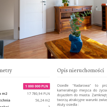
metry
Opis nieruchomości
Osiedle "Radarowa" to pro
1 000 000 PLN
kameralnego miejsca do życia
a m2
17 780,94 PLN
dojazdem do miasta. Zamknięty 
tworzą atrakcyjne warunki zwła
zchnia
56,24 m2
Atuty osiedla :
pokoi
2