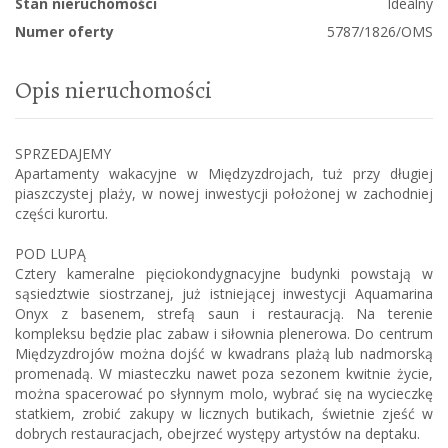
Stan nieruchomości
Idealny
Numer oferty
5787/1826/OMS
Opis nieruchomości
SPRZEDAJEMY
Apartamenty wakacyjne w Międzyzdrojach, tuż przy długiej
piaszczystej plaży, w nowej inwestycji położonej w zachodniej
części kurortu.
POD LUPĄ
Cztery kameralne pięciokondygnacyjne budynki powstają w
sąsiedztwie siostrzanej, już istniejącej inwestycji Aquamarina
Onyx z basenem, strefą saun i restauracją. Na terenie
kompleksu będzie plac zabaw i siłownia plenerowa. Do centrum
Międzyzdrojów można dojść w kwadrans plażą lub nadmorską
promenadą. W miasteczku nawet poza sezonem kwitnie życie,
można spacerować po słynnym molo, wybrać się na wycieczkę
statkiem, zrobić zakupy w licznych butikach, świetnie zjeść w
dobrych restauracjach, obejrzeć występy artystów na deptaku.