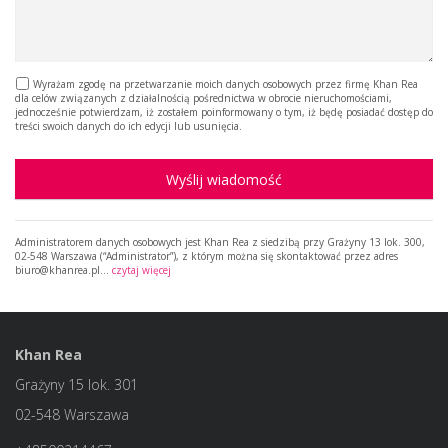
Wyrażam zgodę na przetwarzanie moich danych osobowych przez firmę Khan Rea
dla celów związanych z działalnością pośrednictwa w obrocie nieruchomościami,
jednocześnie potwierdzam, iż zostałem poinformowany o tym, iż będę posiadać dostęp do
treści swoich danych do ich edycji lub usunięcia.
Wyślij wiadomość
Administratorem danych osobowych jest Khan Rea z siedzibą przy Grażyny 13 lok. 300,
02-548 Warszawa (“Administrator”), z którym można się skontaktować przez adres
biuro@khanrea.pl…
czytaj więcej
Khan Rea
Grażyny 15 lok. 301
02-548 Warszawa