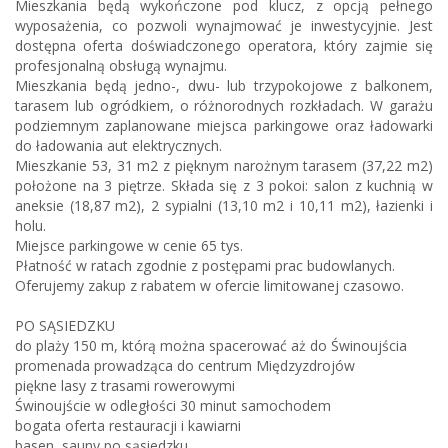
Mieszkania będą wykończone pod klucz, z opcją pełnego
wyposażenia, co pozwoli wynajmować je inwestycyjnie. Jest
dostępna oferta doświadczonego operatora, który zajmie się
profesjonalną obsługą wynajmu.
Mieszkania będą jedno-, dwu- lub trzypokojowe z balkonem,
tarasem lub ogródkiem, o różnorodnych rozkładach. W garażu
podziemnym zaplanowane miejsca parkingowe oraz ładowarki
do ładowania aut elektrycznych.
Mieszkanie 53, 31 m2 z pięknym narożnym tarasem (37,22 m2)
położone na 3 piętrze. Składa się z 3 pokoi: salon z kuchnią w
aneksie (18,87 m2), 2 sypialni (13,10 m2 i 10,11 m2), łazienki i
holu.
Miejsce parkingowe w cenie 65 tys.
Płatność w ratach zgodnie z postępami prac budowlanych.
Oferujemy zakup z rabatem w ofercie limitowanej czasowo.
PO SĄSIEDZKU
do plaży 150 m, którą można spacerować aż do Świnoujścia
promenada prowadząca do centrum Międzyzdrojów
piękne lasy z trasami rowerowymi
Świnoujście w odległości 30 minut samochodem
bogata oferta restauracji i kawiarni
basen, sauny po sąsiedzku