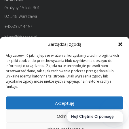
Grażyny 15 lok. 301
02-548 Warszawa
+48500214467
biuro@khanrea.pl
Zarządzaj zgodą
Aby zapewnić jak najlepsze wrażenia, korzystamy z technologii, takich
jak pliki cookie, do przechowywania i/lub uzyskiwania dostępu do
informacji o urządzeniu. Zgoda na te technologie pozwoli nam
przetwarzać dane, takie jak zachowanie podczas przeglądania lub
unikalne identyfikatory na tej stronie. Brak wyrażenia zgody lub
wycofanie zgody może niekorzystnie wpłynąć na niektóre cechy i
funkcje.
Akceptuję
Odmów
Hej! Chętnie Ci pomogę
© 2026 Wszystkie prawa zastrzeżone | Program dla biur
Zobacz preferencje