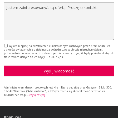
Wyrażam zgodę na przetwarzanie moich danych osobowych przez firmę Khan Rea
dla celów związanych z działalnością pośrednictwa w obrocie nieruchomościami,
jednocześnie potwierdzam, iż zostałem poinformowany o tym, iż będę posiadać dostęp do
treści swoich danych do ich edycji lub usunięcia.
Wyślij wiadomość
Administratorem danych osobowych jest Khan Rea z siedzibą przy Grażyny 13 lok. 300,
02-548 Warszawa (“Administrator”), z którym można się skontaktować przez adres
biuro@khanrea.pl…
czytaj więcej
Khan Rea