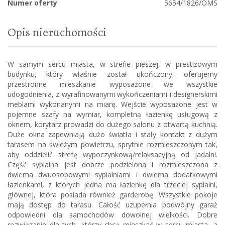
Numer oferty
5654/1826/OMS
Opis nieruchomości
W samym sercu miasta, w strefie pieszej, w prestiżowym
budynku, który właśnie został ukończony, oferujemy
przestronne mieszkanie wyposażone we wszystkie
udogodnienia, z wyrafinowanymi wykończeniami i designerskimi
meblami wykonanymi na miarę. Wejście wyposażone jest w
pojemne szafy na wymiar, kompletną łazienkę usługową z
oknem, korytarz prowadzi do dużego salonu z otwartą kuchnią.
Duże okna zapewniają dużo światła i stały kontakt z dużym
tarasem na świeżym powietrzu, sprytnie rozmieszczonym tak,
aby oddzielić strefę wypoczynkową/relaksacyjną od jadalni.
Część sypialna jest dobrze podzielona i rozmieszczona z
dwiema dwuosobowymi sypialniami i dwiema dodatkowymi
łazienkami, z których jedna ma łazienkę dla trzeciej sypialni,
głównej, która posiada również garderobę. Wszystkie pokoje
mają dostęp do tarasu. Całość uzupełnia podwójny garaż
odpowiedni dla samochodów dowolnej wielkości. Dobre
rozwiązanie dla tych, którzy chcą mieszkać w sercu miasta, a