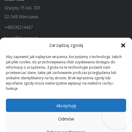
Grażyny 15 lok. 301
02-548 Warszawa
+48500214467
biuro@khanrea.pl
Zarządzaj zgodą
Aby zapewnić jak najlepsze wrażenia, korzystamy z technologii, takich
jak pliki cookie, do przechowywania i/lub uzyskiwania dostępu do
informacji o urządzeniu. Zgoda na te technologie pozwoli nam
przetwarzać dane, takie jak zachowanie podczas przeglądania lub
unikalne identyfikatory na tej stronie. Brak wyrażenia zgody lub
wycofanie zgody może niekorzystnie wpłynąć na niektóre cechy i
funkcje.
Akceptuję
Odmów
Hej! Chętnie Ci pomogę
© 2026 Wszystkie prawa zastrzeżone | Program dla biur
Zobacz preferencje