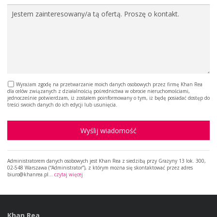
Wyrażam zgodę na przetwarzanie moich danych osobowych przez firmę Khan Rea
dla celów związanych z działalnością pośrednictwa w obrocie nieruchomościami,
jednocześnie potwierdzam, iż zostałem poinformowany o tym, iż będę posiadać dostęp do
treści swoich danych do ich edycji lub usunięcia.
Wyślij wiadomość
Administratorem danych osobowych jest Khan Rea z siedzibą przy Grażyny 13 lok. 300,
02-548 Warszawa (“Administrator”), z którym można się skontaktować przez adres
biuro@khanrea.pl…
czytaj więcej
Khan Rea