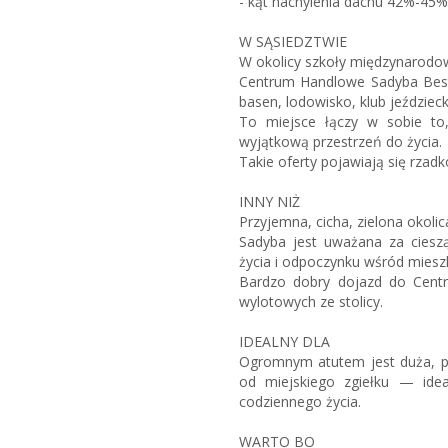
- kąt nachylenia dachu 42%-45%
W SĄSIEDZTWIE
W okolicy szkoły międzynarodowe
Centrum Handlowe Sadyba Best
basen, lodowisko, klub jeździeck
To miejsce łączy w sobie to, c
wyjątkową przestrzeń do życia.
Takie oferty pojawiają się rza
INNY NIŻ
Przyjemna, cicha, zielona okolic
Sadyba jest uważana za ciesz
życia i odpoczynku wśród mies
Bardzo dobry dojazd do Centr
wylotowych ze stolicy.
IDEALNY DLA
Ogromnym atutem jest duża, pry
od miejskiego zgiełku — idea
codziennego życia.
WARTO BO