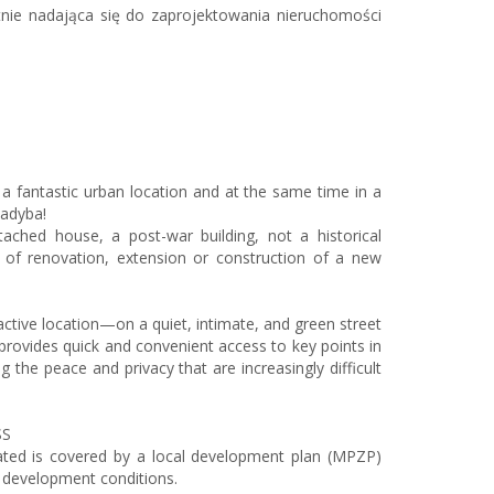
tnie nadająca się do zaprojektowania nieruchomości
in a fantastic urban location and at the same time in a
Sadyba!
tached house, a post-war building, not a historical
 of renovation, extension or construction of a new
ractive location—on a quiet, intimate, and green street
n provides quick and convenient access to key points in
g the peace and privacy that are increasingly difficult
SS
ated is covered by a local development plan (MPZP)
g development conditions.