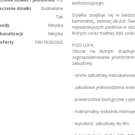
wolnostojącego.
czenie działki
Budowlana
Działka znajduje się w bardzo 
Tak
kameralnej, zielonej uliczce. Ś
 wody
Miejska
najważniejszych punktów w okol
których coraz trudniej dziś szuka
kanalizacji
Miejska
oferty
749/1826/OGS
POD LUPĄ
Obszar na którym znajduje
zagospodarowania przestrzenn
zabudowy.
- strefa zabudowy mieszkaniowej
- zabudowa jednorodzinna woln
- powierzchnia biologicznie czy
- maksymalny wskaźnik intensy
- wysokość zabudowy do 8m