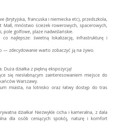
 (brytyjska, francuska i niemiecka etc), przedszkola,
 Mall, mnóstwo ścieżek rowerowych, spacerowych,
i, pole golfowe, plaże nadwiślańskie.
o najlepsze: świetną lokalizację, infrastrukturę i
dko — zdecydowanie warto zobaczyć ją na żywo.
a. Duża działka z piękną ekspozycją!
ące się niesłabnącym zainteresowaniem miejsce do
zkańców Warszawy.
um miasta, na lotnisko oraz łatwy dostęp do tras
watna działka! Niezwykle cicha i kameralna, z dala
lna dla osób ceniących spokój, naturę i komfort