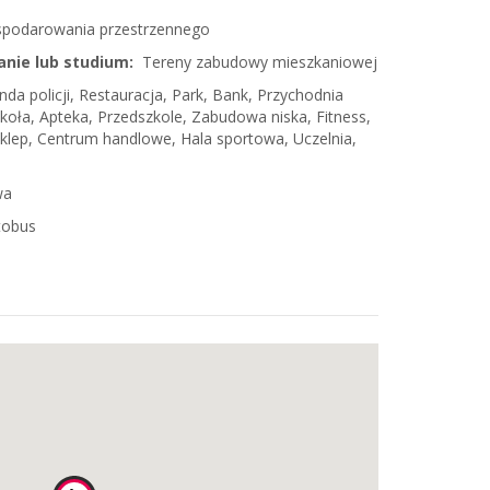
spodarowania przestrzennego
anie lub studium:
Tereny zabudowy mieszkaniowej
a policji, Restauracja, Park, Bank, Przychodnia
zkoła, Apteka, Przedszkole, Zabudowa niska, Fitness,
 Sklep, Centrum handlowe, Hala sportowa, Uczelnia,
wa
tobus