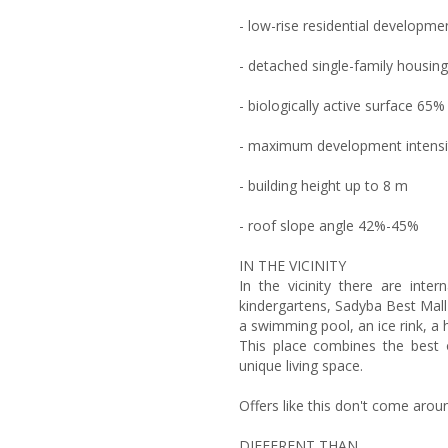
- low-rise residential developm
- detached single-family housing
- biologically active surface 65%
- maximum development intensit
- building height up to 8 m
- roof slope angle 42%-45%
IN THE VICINITY
In the vicinity there are inter
kindergartens, Sadyba Best Mall 
a swimming pool, an ice rink, a h
This place combines the best o
unique living space.
Offers like this don't come aroun
DIFFERENT THAN