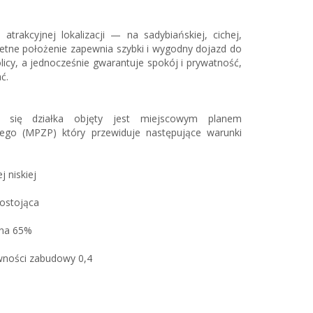
atrakcyjnej lokalizacji — na sadybiańskiej, cichej,
wietne położenie zapewnia szybki i wygodny dojazd do
icy, a jednocześnie gwarantuje spokój i prywatność,
ć.
 się działka objęty jest miejscowym planem
ego (MPZP) który przewiduje następujące warunki
 niskiej
ostojąca
nna 65%
wności zabudowy 0,4