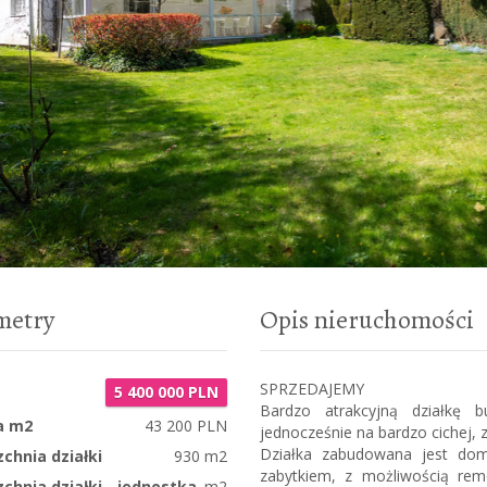
metry
Opis nieruchomości
SPRZEDAJEMY
5 400 000 PLN
Bardzo atrakcyjną działkę bu
a m2
43 200 PLN
jednocześnie na bardzo cichej, 
Działka zabudowana jest dom
chnia działki
930 m2
zabytkiem, z możliwością r
chnia działki - jednostka
m2