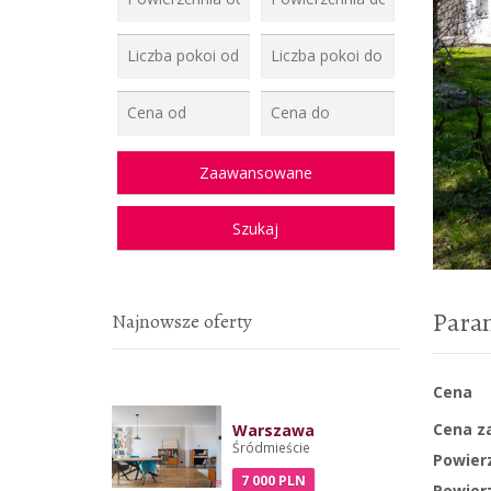
Para
Najnowsze oferty
Cena
Cena z
Warszawa
Śródmieście
Powierz
7 000 PLN
Powierz