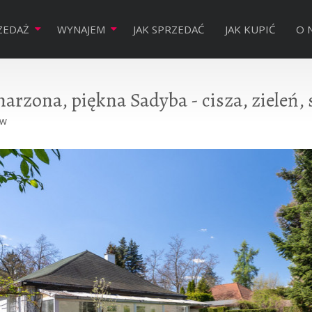
ZEDAŻ
WYNAJEM
JAK SPRZEDAĆ
JAK KUPIĆ
O 
rzona, piękna Sadyba - cisza, zieleń,
ów