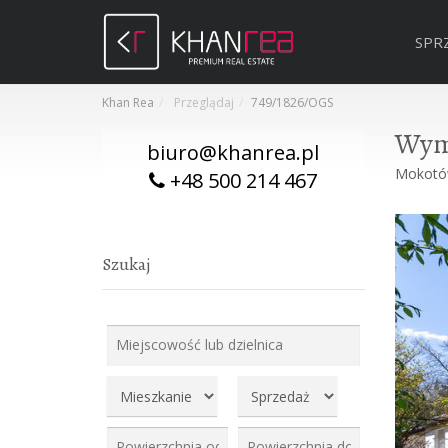
SPR
Khan Rea
Przeglądaj
749/1826/OGS
Wyma
biuro@khanrea.pl
Mokot
+48 500 214 467
Szukaj