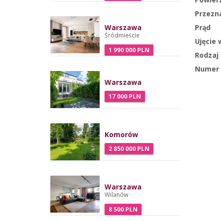
Przezna
Prąd
Warszawa
Śródmieście
Ujęcie
1 990 000 PLN
Rodzaj 
Numer 
Warszawa
17 000 PLN
Komorów
2 850 000 PLN
Warszawa
Wilanów
8 500 PLN