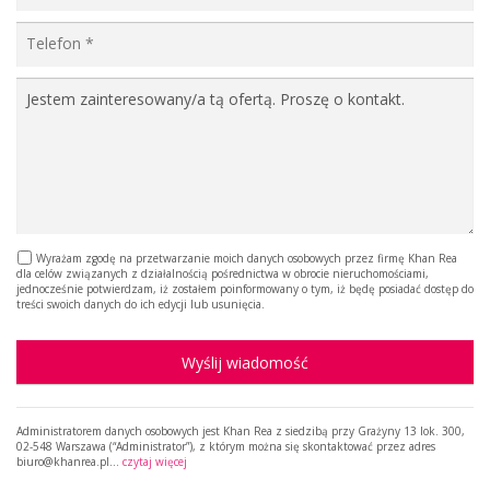
Wyrażam zgodę na przetwarzanie moich danych osobowych przez firmę Khan Rea
dla celów związanych z działalnością pośrednictwa w obrocie nieruchomościami,
jednocześnie potwierdzam, iż zostałem poinformowany o tym, iż będę posiadać dostęp do
treści swoich danych do ich edycji lub usunięcia.
Wyślij wiadomość
Administratorem danych osobowych jest Khan Rea z siedzibą przy Grażyny 13 lok. 300,
02-548 Warszawa (“Administrator”), z którym można się skontaktować przez adres
biuro@khanrea.pl…
czytaj więcej