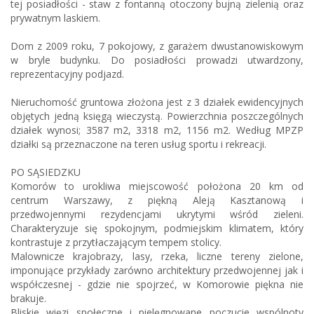
tej posiadłości - staw z fontanną otoczony bujną zielenią oraz
prywatnym laskiem.
Dom z 2009 roku, 7 pokojowy, z garażem dwustanowiskowym
w bryle budynku. Do posiadłości prowadzi utwardzony,
reprezentacyjny podjazd.
Nieruchomość gruntowa złożona jest z 3 działek ewidencyjnych
objętych jedną księgą wieczystą. Powierzchnia poszczególnych
działek wynosi; 3587 m2, 3318 m2, 1156 m2. Według MPZP
działki są przeznaczone na teren usług sportu i rekreacji.
PO SĄSIEDZKU
Komorów to urokliwa miejscowość położona 20 km od
centrum Warszawy, z piękną Aleją Kasztanową i
przedwojennymi rezydencjami ukrytymi wśród zieleni.
Charakteryzuje się spokojnym, podmiejskim klimatem, który
kontrastuje z przytłaczającym tempem stolicy.
Malownicze krajobrazy, lasy, rzeka, liczne tereny zielone,
imponujące przykłady zarówno architektury przedwojennej jak i
współczesnej - gdzie nie spojrzeć, w Komorowie piękna nie
brakuje.
Bliskie więzi społeczne i pielęgnowane poczucie wspólnoty