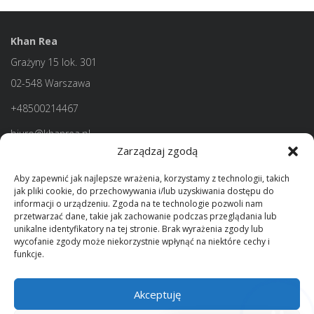
Khan Rea
Grażyny 15 lok. 301
02-548 Warszawa
+48500214467
biuro@khanrea.pl
Zarządzaj zgodą
Aby zapewnić jak najlepsze wrażenia, korzystamy z technologii, takich
jak pliki cookie, do przechowywania i/lub uzyskiwania dostępu do
informacji o urządzeniu. Zgoda na te technologie pozwoli nam
przetwarzać dane, takie jak zachowanie podczas przeglądania lub
unikalne identyfikatory na tej stronie. Brak wyrażenia zgody lub
wycofanie zgody może niekorzystnie wpłynąć na niektóre cechy i
funkcje.
Akceptuję