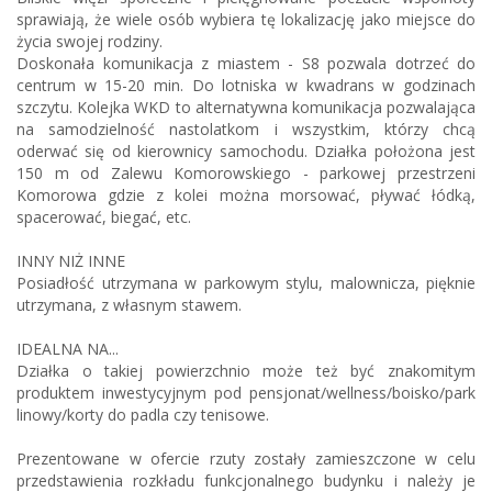
sprawiają, że wiele osób wybiera tę lokalizację jako miejsce do
życia swojej rodziny.
Doskonała komunikacja z miastem - S8 pozwala dotrzeć do
centrum w 15-20 min. Do lotniska w kwadrans w godzinach
szczytu. Kolejka WKD to alternatywna komunikacja pozwalająca
na samodzielność nastolatkom i wszystkim, którzy chcą
oderwać się od kierownicy samochodu. Działka położona jest
150 m od Zalewu Komorowskiego - parkowej przestrzeni
Komorowa gdzie z kolei można morsować, pływać łódką,
spacerować, biegać, etc.
INNY NIŻ INNE
Posiadłość utrzymana w parkowym stylu, malownicza, pięknie
utrzymana, z własnym stawem.
IDEALNA NA...
Działka o takiej powierzchnio może też być znakomitym
produktem inwestycyjnym pod pensjonat/wellness/boisko/park
linowy/korty do padla czy tenisowe.
Prezentowane w ofercie rzuty zostały zamieszczone w celu
przedstawienia rozkładu funkcjonalnego budynku i należy je