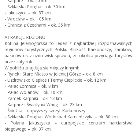
- Karpacz – ok. 20 km
- Szklarska Poręba – ok. 30 km
- Jakuszyce – ok. 37 km
- Wrocław – ok. 105 km
- Granica z Czechami – ok. 35 km
ATRAKCJE REGIONU
Kotlina Jeleniogórska to jeden z najbardziej rozpoznawalnych
regionów turystycznych Polski. Bliskość Karkonoszy, zamków,
pałaców oraz uzdrowisk sprawia, że okolica przyciąga turystów
przez cały rok.
W pobliżu znajdują się między innymi:
- Rynek i Stare Miasto w Jeleniej Górze – ok. 8 km
- Uzdrowisko Cieplice i Termy Cieplickie – ok. 12 km
- Pałac Łomnica – ok. 8 km
- Pałac Wojanów – ok. 10 km
- Zamek Karpniki – ok. 13 km
- Karpacz i Świątynia Wang – ok. 23 km
- Śnieżka – najwyższy szczyt Karkonoszy
- Szklarska Poręba i Wodospad Kamieńczyka – ok. 30 km
- Polana Jakuszycka – europejskie centrum narciarstwa
biegowego – ok. 37 km