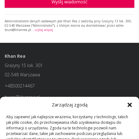
Wyślij wiadomość
Administratorem danych osobowych jest Khan Rea z siedzibą przy Grażyny 13 lok. 300,
02-548 Warszawa (“Administrator”), z którym można się skontaktować przez adres
biuro@khanrea.pl…
czytaj więcej
Khan Rea
Grażyny 15 lok. 301
02-548 Warszawa
+48500214467
biuro@khanrea.pl
Zarządzaj zgodą
Aby zapewnić jak najlepsze wrażenia, korzystamy z technologii, takich
jak pliki cookie, do przechowywania i/lub uzyskiwania dostępu do
informacji o urządzeniu. Zgoda na te technologie pozwoli nam
przetwarzać dane, takie jak zachowanie podczas przeglądania lub