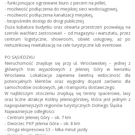
- funkcjonujące ogrzewane biuro z piecem na pellet,
- możliwość podłączenia do miejskiej sieci wodociągowej,
- możliwość podłączenia kanalizacji miejskiej,
- bezpośredni dostęp do drogi publicznej.
Duża kubatura budynku oraz otwarta przestrzeń pozwalają na
szeroki wachlarz zastosowań – od magazynu i warsztatu, przez
centrum logistyczne, showroom, obiekt usługowy, aż po
nietuzinkową rewitalizację na cele turystyczne lub eventowe.
PO SĄSIEDZKU
Nieruchomość znajduje się przy ul. Wrocławskiej – jednej z
głównych tras wyjazdowych z Jeleniej Góry w kierunku
Wrocławia. Lokalizacja zapewnia świetną widoczność dla
potencjalnych klientów oraz wygodny dojazd zarówno dla
samochodów osobowych, jak i transportu dostawczego.
W najbliższym otoczeniu znajdują się tereny spacerowe, lasy
oraz liczne atrakcje Kotliny Jeleniogórskiej, która jest jednym z
najpopularniejszych regionów turystycznych Dolnego Śląska.
Najważniejsze odległości:
- Centrum Jeleniej Góry – ok. 7 km
- Dworzec PKP Jelenia Góra – ok. 8 km
- Droga ekspresowa S3 – kilka minut jazdy