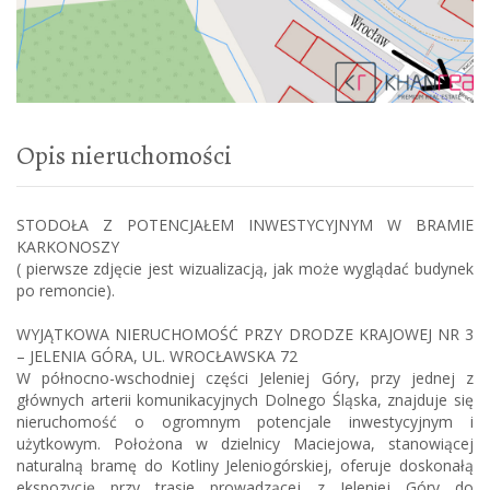
Opis nieruchomości
STODOŁA Z POTENCJAŁEM INWESTYCYJNYM W BRAMIE
KARKONOSZY
( pierwsze zdjęcie jest wizualizacją, jak może wyglądać budynek
po remoncie).
WYJĄTKOWA NIERUCHOMOŚĆ PRZY DRODZE KRAJOWEJ NR 3
– JELENIA GÓRA, UL. WROCŁAWSKA 72
W północno-wschodniej części Jeleniej Góry, przy jednej z
głównych arterii komunikacyjnych Dolnego Śląska, znajduje się
nieruchomość o ogromnym potencjale inwestycyjnym i
użytkowym. Położona w dzielnicy Maciejowa, stanowiącej
naturalną bramę do Kotliny Jeleniogórskiej, oferuje doskonałą
ekspozycję przy trasie prowadzącej z Jeleniej Góry do