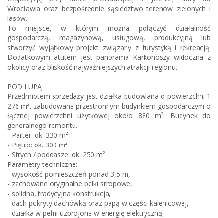
Wrocławia oraz bezpośrednie sąsiedztwo terenów zielonych i
lasów.
To miejsce, w którym można połączyć działalność
gospodarczą, magazynową, usługową, produkcyjną lub
stworzyć wyjątkowy projekt związany z turystyką i rekreacją.
Dodatkowym atutem jest panorama Karkonoszy widoczna z
okolicy oraz bliskość najważniejszych atrakcji regionu.
POD LUPĄ
Przedmiotem sprzedaży jest działka budowlana o powierzchni 1
276 m², zabudowana przestronnym budynkiem gospodarczym o
łącznej powierzchni użytkowej około 880 m². Budynek do
generalnego remontu.
- Parter: ok. 330 m²
- Piętro: ok. 300 m²
- Strych / poddasze: ok. 250 m²
Parametry techniczne:
- wysokość pomieszczeń ponad 3,5 m,
- zachowane oryginalne belki stropowe,
- solidna, tradycyjna konstrukcja,
- dach pokryty dachówką oraz papą w części kalenicowej,
- działka w pełni uzbrojona w energię elektryczną,