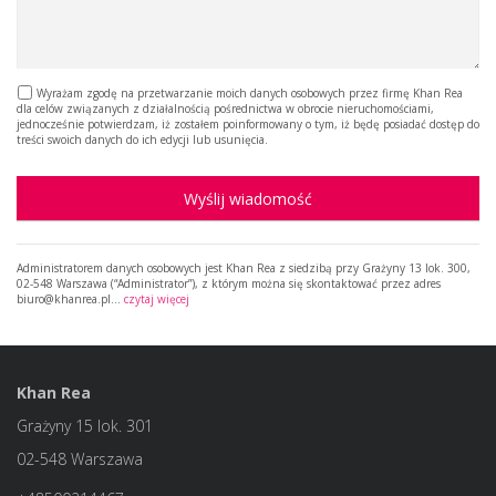
Wyrażam zgodę na przetwarzanie moich danych osobowych przez firmę Khan Rea
dla celów związanych z działalnością pośrednictwa w obrocie nieruchomościami,
jednocześnie potwierdzam, iż zostałem poinformowany o tym, iż będę posiadać dostęp do
treści swoich danych do ich edycji lub usunięcia.
Wyślij wiadomość
Administratorem danych osobowych jest Khan Rea z siedzibą przy Grażyny 13 lok. 300,
02-548 Warszawa (“Administrator”), z którym można się skontaktować przez adres
biuro@khanrea.pl…
czytaj więcej
Khan Rea
Grażyny 15 lok. 301
02-548 Warszawa