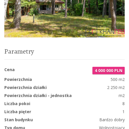
Parametry
Cena
4 000 000 PLN
Powierzchnia
500 m2
Powierzchnia działki
2 250 m2
Powierzchnia działki - jednostka
m2
Liczba pokoi
8
Liczba pięter
1
Stan budynku
Bardzo dobry
Typ domu
Wolnostojący