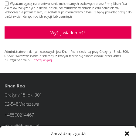
Wyrażam zgodę na przetwarzanie moich danych osobowych przez firmę Khan Rea
dla celów związanych z działalnością pośrednictwa w obrocie nieruchomościami,
jednocześnie potwierdzam, iż zostałem poinformowany o tym, iż będę posiadać dostęp do
treści swoich danych do ich edycji lub usunięcia.
Wyślij wiadomość
Administratorem danych osobowych jest Khan Rea z siedzibą przy Grażyny 13 lok. 300,
02-548 Warszawa (“Administrator”), z którym można się skontaktować przez adres
biuro@khanrea.pl…
czytaj więcej
Khan Rea
Grażyny 15 lok. 301
02-548 Warszawa
+48500214467
biuro@khanrea.pl
Zarządzaj zgodą