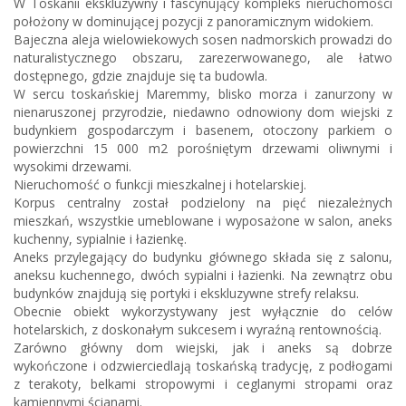
W Toskanii ekskluzywny i fascynujący kompleks nieruchomości
położony w dominującej pozycji z panoramicznym widokiem.
Bajeczna aleja wielowiekowych sosen nadmorskich prowadzi do
naturalistycznego obszaru, zarezerwowanego, ale łatwo
dostępnego, gdzie znajduje się ta budowla.
W sercu toskańskiej Maremmy, blisko morza i zanurzony w
nienaruszonej przyrodzie, niedawno odnowiony dom wiejski z
budynkiem gospodarczym i basenem, otoczony parkiem o
powierzchni 15 000 m2 porośniętym drzewami oliwnymi i
wysokimi drzewami.
Nieruchomość o funkcji mieszkalnej i hotelarskiej.
Korpus centralny został podzielony na pięć niezależnych
mieszkań, wszystkie umeblowane i wyposażone w salon, aneks
kuchenny, sypialnie i łazienkę.
Aneks przylegający do budynku głównego składa się z salonu,
aneksu kuchennego, dwóch sypialni i łazienki. Na zewnątrz obu
budynków znajdują się portyki i ekskluzywne strefy relaksu.
Obecnie obiekt wykorzystywany jest wyłącznie do celów
hotelarskich, z doskonałym sukcesem i wyraźną rentownością.
Zarówno główny dom wiejski, jak i aneks są dobrze
wykończone i odzwierciedlają toskańską tradycję, z podłogami
z terakoty, belkami stropowymi i ceglanymi stropami oraz
kamiennymi ścianami.