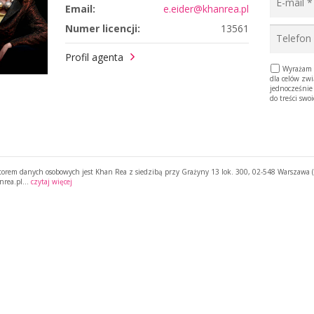
Email:
e.eider@khanrea.pl
Numer licencji:
13561
Profil agenta
Wyrażam z
dla celów zw
jednocześnie
do treści swo
torem danych osobowych jest Khan Rea z siedzibą przy Grażyny 13 lok. 300, 02-548 Warszawa (“
nrea.pl…
czytaj więcej