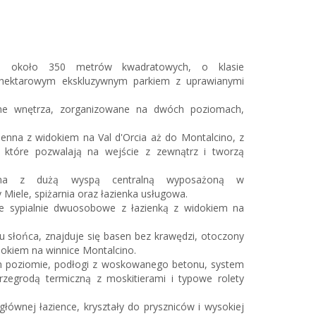
ni około 350 metrów kwadratowych, o klasie
 hektarowym ekskluzywnym parkiem z uprawianymi
sne wnętrza, zorganizowane na dwóch poziomach,
enna z widokiem na Val d'Orcia aż do Montalcino, z
 które pozwalają na wejście z zewnątrz i tworzą
wana z dużą wyspą centralną wyposażoną w
 Miele, spiżarnia oraz łazienka usługowa.
e sypialnie dwuosobowe z łazienką z widokiem na
 słońca, znajduje się basen bez krawędzi, otoczony
okiem na winnice Montalcino.
 poziomie, podłogi z woskowanego betonu, system
przegrodą termiczną z moskitierami i typowe rolety
ównej łazience, kryształy do pryszniców i wysokiej