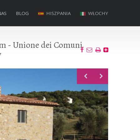
NAS
BLOG
HISZPANIA
WŁOCHY
ym - Unione dei Comuni
y