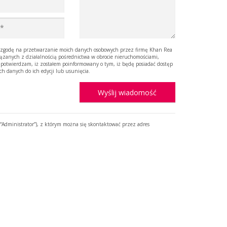
godę na przetwarzanie moich danych osobowych przez firmę Khan Rea
iązanych z działalnością pośrednictwa w obrocie nieruchomościami,
 potwierdzam, iż zostałem poinformowany o tym, iż będę posiadać dostęp
ich danych do ich edycji lub usunięcia.
Wyślij wiadomość
Administrator”), z którym można się skontaktować przez adres