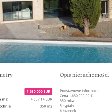
metry
Opis nieruchomości
Podstawowe informacje:
1 630 000 EUR
Cena 1.630.000,00 €
a m2
4 657,14 EUR
350 mkw
5 sypialni
zchnia
350 m2
6 łazienek