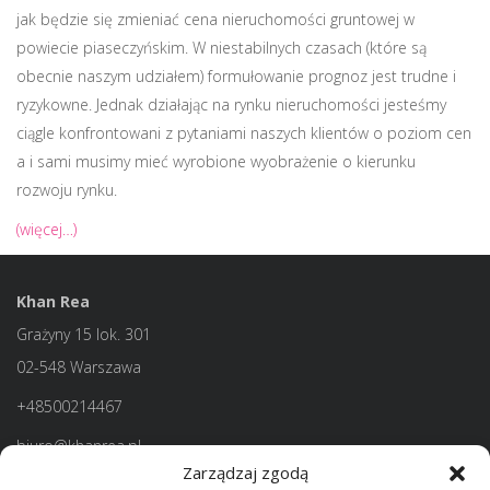
jak będzie się zmieniać cena nieruchomości gruntowej w
powiecie piaseczyńskim. W niestabilnych czasach (które są
obecnie naszym udziałem) formułowanie prognoz jest trudne i
ryzykowne. Jednak działając na rynku nieruchomości jesteśmy
ciągle konfrontowani z pytaniami naszych klientów o poziom cen
a i sami musimy mieć wyrobione wyobrażenie o kierunku
rozwoju rynku.
(więcej…)
Khan Rea
Grażyny 15 lok. 301
02-548 Warszawa
+48500214467
biuro@khanrea.pl
Zarządzaj zgodą