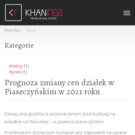
Tog
navi
Khan Rea
Rynek
Kategorie
Analizy
(1)
Rynek
(1)
Prognoza zmiany cen działek w
Piaseczyńskim w 2021 roku
Dzisiaj cena gruntów (z przeznaczeniem pod budowę) na
południe od Warszawy – w powiecie piaseczyńskim.
Przedmiotem dzisiejszych rozważań jest odpowiedź na pytanie