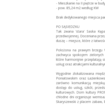
- Mieszkanie na II piętrze w bud
- pow. 85,24 m2 według KW
Brak dedykowanego miejsca pa
PO SĄSIEDZKU
Tak zwana 'stara' Saska Kępa
przedwojennej. Doceniana przez
duszę – miejsce, które z łatwoś
Położona na prawym brzegu W
zachwyca spokojem zielonych 
które harmonijnie przeplatają 
usług oraz atrakcjami kulturalny
Wygodnie zlokalizowana mię
Poniatowskim oraz Łazienkows
zarówno komunikacją miejską
dostęp do usług, szkół, przedsz
kulturowych. Dom kultury PRO
chłodne dni organizuje wernisaż
Skaryszewski z placem zabaw, b