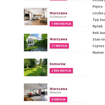
Piętro
Liczba 
Warszawa
Śródmieście
Typ ku
1 990 000 PLN
Rynek
Rok bu
Warszawa
Stan n
Czynsz
17 000 PLN
Numer 
Komorów
2 850 000 PLN
Warszawa
Wilanów
8 500 PLN