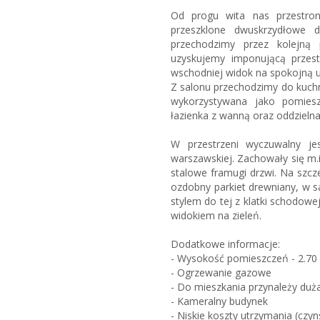
Od progu wita nas przestron
przeszklone dwuskrzydłowe 
przechodzimy przez kolejną 
uzyskujemy imponującą przes
wschodniej widok na spokojną u
Z salonu przechodzimy do kuchn
wykorzystywana jako pomiesz
łazienka z wanną oraz oddzielna
W przestrzeni wyczuwalny jes
warszawskiej. Zachowały się m.i
stalowe framugi drzwi. Na szcz
ozdobny parkiet drewniany, w s
stylem do tej z klatki schodow
widokiem na zieleń.
Dodatkowe informacje:
- Wysokość pomieszczeń - 2.70
- Ogrzewanie gazowe
- Do mieszkania przynależy duż
- Kameralny budynek
- Niskie koszty utrzymania (czyn