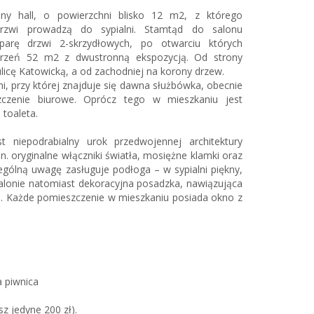
ny hall, o powierzchni blisko 12 m2, z którego
drzwi prowadzą do sypialni. Stamtąd do salonu
parę drzwi 2-skrzydłowych, po otwarciu których
trzeń 52 m2 z dwustronną ekspozycją. Od strony
licę Katowicką, a od zachodniej na korony drzew.
i, przy której znajduje się dawna służbówka, obecnie
czenie biurowe. Oprócz tego w mieszkaniu jest
 toaleta.
t niepodrabialny urok przedwojennej architektury
n. oryginalne włączniki światła, mosiężne klamki oraz
ególną uwagę zasługuje podłoga – w sypialni piękny,
alonie natomiast dekoracyjna posadzka, nawiązująca
ej. Każde pomieszczenie w mieszkaniu posiada okno z
a piwnica
sz jedyne 200 zł).