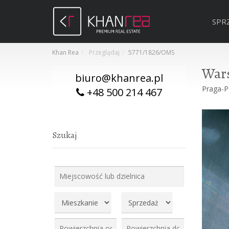
SPR
Khan Rea
Przeglądaj
5771/1826/OMS
War
biuro@khanrea.pl
Praga-Po
+48 500 214 467
Szukaj