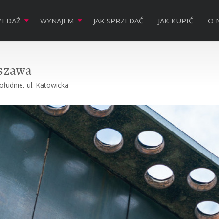
ZEDAŻ
WYNAJEM
JAK SPRZEDAĆ
JAK KUPIĆ
O 
szawa
łudnie, ul. Katowicka