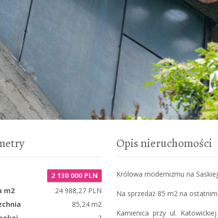
metry
Opis nieruchomości
Królowa modernizmu na Saskiej
2 130 000 PLN
a m2
24 988,27 PLN
Na sprzedaż 85 m2 na ostatnim 
zchnia
85,24 m2
Kamienica przy ul. Katowicki
pokoi
2