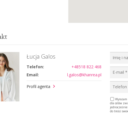
akt
Łucja Galos
Telefon:
+48518 822 468
Email:
l.galos@khanrea.pl
Profil agenta
Wyrażam z
dla celów zw
jednocześnie
do treści swo