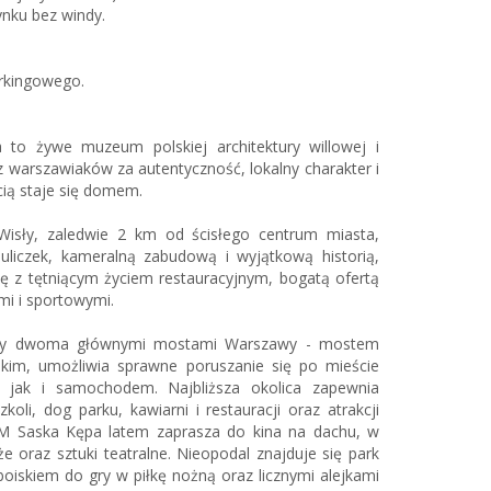
ynku bez windy.
rkingowego.
 to żywe muzeum polskiej architektury willowej i
 warszawiaków za autentyczność, lokalny charakter i
cią staje się domem.
isły, zaledwie 2 km od ścisłego centrum miasta,
uliczek, kameralną zabudową i wyjątkową historią,
się z tętniącym życiem restauracyjnym, bogatą ofertą
mi i sportowymi.
dzy dwoma głównymi mostami Warszawy - mostem
kim, umożliwia sprawne poruszanie się po mieście
 jak i samochodem. Najbliższa okolica zapewnia
koli, dog parku, kawiarni i restauracji oraz atrakcji
M Saska Kępa latem zaprasza do kina na dachu, w
e oraz sztuki teatralne. Nieopodal znajduje się park
oiskiem do gry w piłkę nożną oraz licznymi alejkami