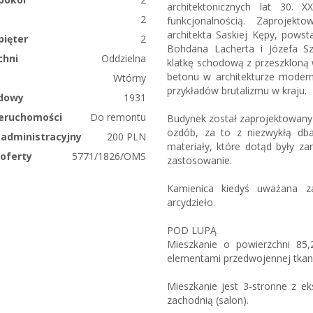
architektonicznych lat 30.
2
funkcjonalnością. Zaprojekt
architekta Saskiej Kępy, pow
pięter
2
Bohdana Lacherta i Józefa Sz
chni
Oddzielna
klatkę schodową z przeszkloną 
betonu w architekturze modern
Wtórny
przykładów brutalizmu w kraju.
dowy
1931
ieruchomości
Do remontu
Budynek został zaprojektowan
ozdób, za to z niezwykłą dbał
 administracyjny
200 PLN
materiały, które dotąd były z
oferty
5771/1826/OMS
zastosowanie.
Kamienica kiedyś uważana z
arcydzieło.
POD LUPĄ
Mieszkanie o powierzchni 85
elementami przedwojennej tkank
Mieszkanie jest 3-stronne z ek
zachodnią (salon).