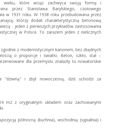
 XX wieku, które wciąż zachwyca swoją formą i
owana przez Stanisława Barylskiego, czołowego
stała w 1931 roku. W 1938 roku przebudowana przez
anajcę, którzy dodali charakterystyczną betonową
wieżą - jeden z pierwszych przykładów zastosowania
istycznej w Polsce. To zarazem jeden z nielicznych
y zgodnie z modernistycznym kanonem, bez zbędnych
ością o proporcje i światło. Beton, szkło, stal –
arezerwowane dla przemysłu znalazły tu nowatorskie
a "dziwną" i zbyt nowoczesną, dziś uchodzi za
,24 m2 z oryginalnym układem oraz zachowanymi
i.
spozycją północną (kuchnia), wschodnią (sypialnia) i