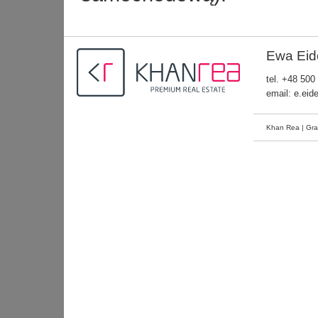
Ewa Eid
tel.
+48 500
email:
e.eid
Khan Rea | Gra