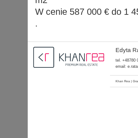
m2
W cenie 587 000 € do 1 4
.
Edyta R
tel.
+48780 
email:
e.rat
Khan Rea | Gra